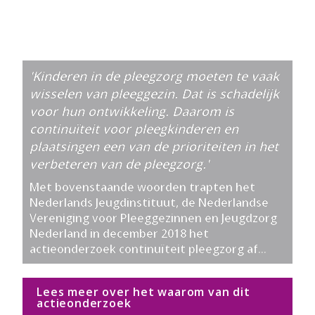
'Kinderen in de pleegzorg moeten te vaak 
wisselen van pleeggezin. Dat is schadelijk 
voor hun ontwikkeling. Daarom is 
continuïteit voor pleegkinderen en 
plaatsingen een van de prioriteiten in het 
verbeteren van de pleegzorg.'
Met bovenstaande woorden trapten het 
Nederlands Jeugdinstituut, de Nederlandse 
Vereniging voor Pleeggezinnen en Jeugdzorg 
Nederland in december 2018 het 
actieonderzoek continuïteit pleegzorg af...
Lees meer over het waarom van dit 
actieonderzoek 